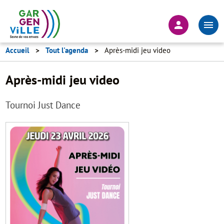
Aller
au
En-
contenu
tête
principal
-
Accueil
Tout l'agenda
Après-midi jeu video
Connexion
Après-midi jeu video
Tournoi Just Dance