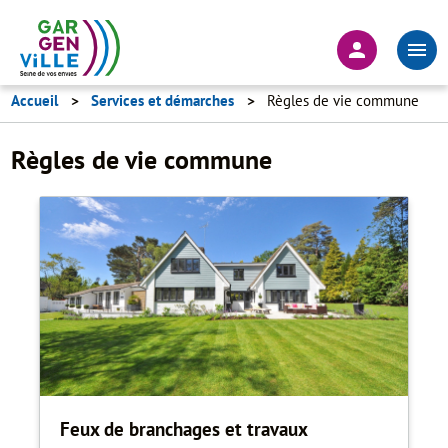
Aller
au
En-
contenu
tête
principal
-
Accueil
Services et démarches
Règles de vie commune
Connexion
Règles de vie commune
Feux de branchages et travaux