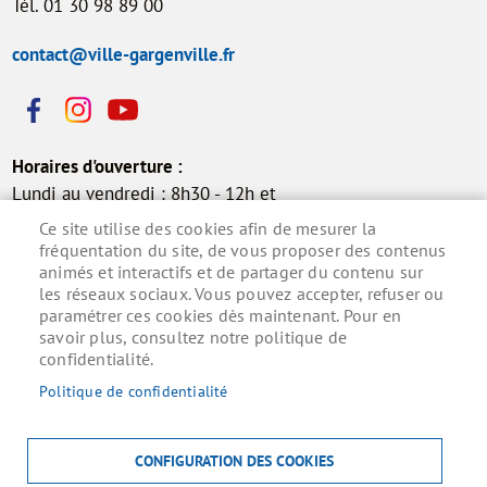
Tél. 01 30 98 89 00
contact@ville-gargenville.fr
Horaires d'ouverture :
Lundi au vendredi : 8h30 - 12h et
13h30 - 17h30
Ce site utilise des cookies afin de mesurer la
Samedi : 9h - 12h (permanence
fréquentation du site, de vous proposer des contenus
animés et interactifs et de partager du contenu sur
état civil)
les réseaux sociaux. Vous pouvez accepter, refuser ou
paramétrer ces cookies dès maintenant. Pour en
savoir plus, consultez notre politique de
confidentialité.
Inscrivez-vous à la lettre d'information municipale
pour ne rien manquer de l'actualité.
Politique de confidentialité
S'ABONNER
CONFIGURATION DES COOKIES