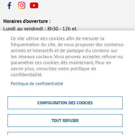
Horaires d'ouverture :
Lundi au vendredi : 8h30 - 12h et
13h30 - 17h30
Ce site utilise des cookies afin de mesurer la
Samedi : 9h - 12h (permanence
fréquentation du site, de vous proposer des contenus
animés et interactifs et de partager du contenu sur
état civil)
les réseaux sociaux. Vous pouvez accepter, refuser ou
paramétrer ces cookies dès maintenant. Pour en
savoir plus, consultez notre politique de
confidentialité.
Inscrivez-vous à la lettre d'information municipale
pour ne rien manquer de l'actualité.
Politique de confidentialité
S'ABONNER
CONFIGURATION DES COOKIES
TOUT REFUSER
MENU
ACCUEIL
MENTIONS LÉGALES
DONNÉES PERSONNELLES
PIED
ACCESSIBILITÉ : NON CONFORME
COOKIES
CONTACT