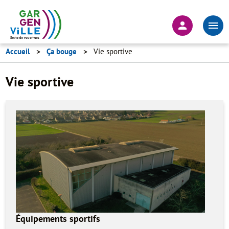
Aller
au
En-
contenu
tête
principal
-
Accueil
Ça bouge
Vie sportive
Connexion
Vie sportive
Équipements sportifs