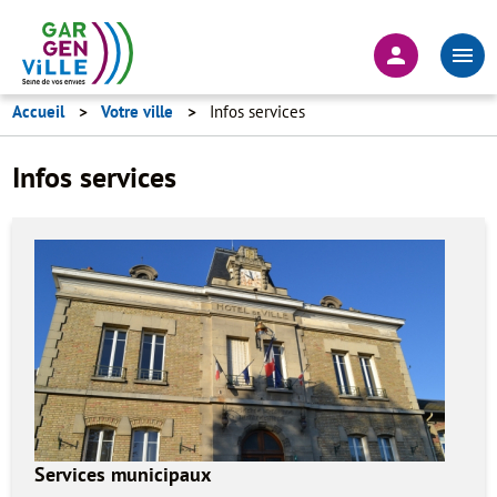
Aller
au
En-
contenu
tête
principal
-
Accueil
Votre ville
Infos services
Connexion
Infos services
Services municipaux