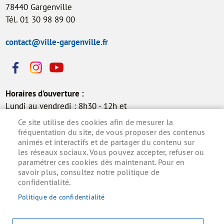
78440 Gargenville
Tél. 01 30 98 89 00
contact@ville-gargenville.fr
Horaires d'ouverture :
Lundi au vendredi : 8h30 - 12h et
13h30 - 17h30
Ce site utilise des cookies afin de mesurer la
Samedi : 9h - 12h (permanence
fréquentation du site, de vous proposer des contenus
animés et interactifs et de partager du contenu sur
état civil)
les réseaux sociaux. Vous pouvez accepter, refuser ou
paramétrer ces cookies dès maintenant. Pour en
savoir plus, consultez notre politique de
confidentialité.
Inscrivez-vous à la lettre d'information municipale
pour ne rien manquer de l'actualité.
Politique de confidentialité
S'ABONNER