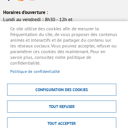
Horaires d'ouverture :
Lundi au vendredi : 8h30 - 12h et
13h30 - 17h30
Ce site utilise des cookies afin de mesurer la
Samedi : 9h - 12h (permanence
fréquentation du site, de vous proposer des contenus
animés et interactifs et de partager du contenu sur
état civil)
les réseaux sociaux. Vous pouvez accepter, refuser ou
paramétrer ces cookies dès maintenant. Pour en
savoir plus, consultez notre politique de
confidentialité.
Inscrivez-vous à la lettre d'information municipale
pour ne rien manquer de l'actualité.
Politique de confidentialité
S'ABONNER
CONFIGURATION DES COOKIES
TOUT REFUSER
MENU
ACCUEIL
MENTIONS LÉGALES
DONNÉES PERSONNELLES
PIED
ACCESSIBILITÉ : NON CONFORME
COOKIES
CONTACT
TOUT ACCEPTER
DE
PLAN DU SITE
S'IDENTIFIER