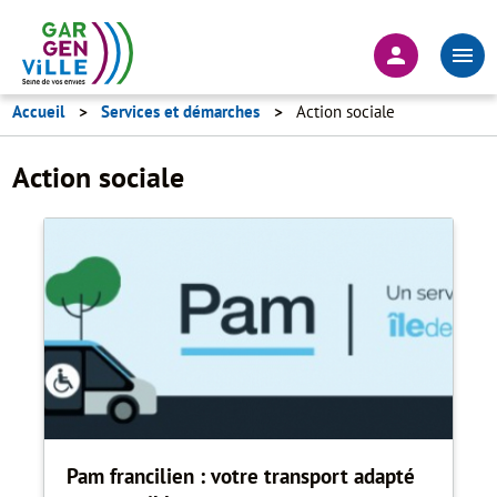
Aller
au
En-
contenu
tête
principal
-
Accueil
Services et démarches
Action sociale
Connexion
Action sociale
Pam francilien : votre transport adapté