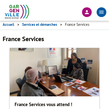
Aller
au
En-
contenu
tête
principal
-
Accueil
Services et démarches
France Services
Connexion
France Services
France Services vous attend !