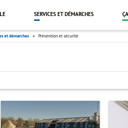
Aller
au
LLE
SERVICES ET DÉMARCHES
Ç
contenu
principal
es et démarches
Prévention et sécurité