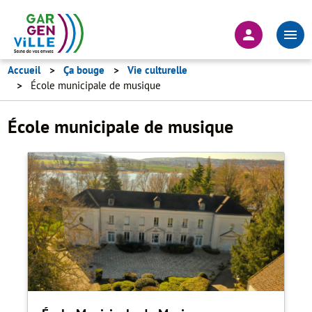
Aller
au
En-
contenu
tête
principal
-
Accueil
Ça bouge
Vie culturelle
École municipale de musique
Connexion
École municipale de musique