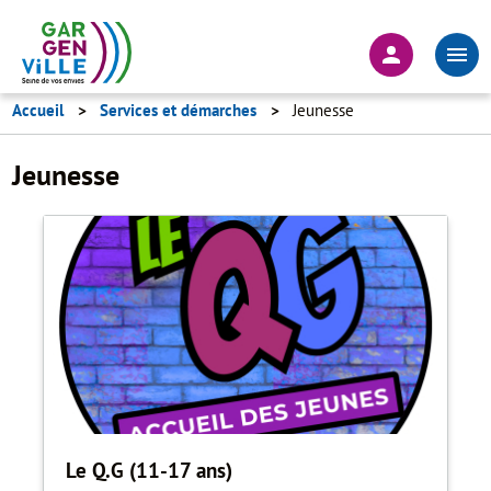
Aller
au
En-
contenu
tête
principal
-
Accueil
Services et démarches
Jeunesse
Connexion
Jeunesse
Le Q.G (11-17 ans)