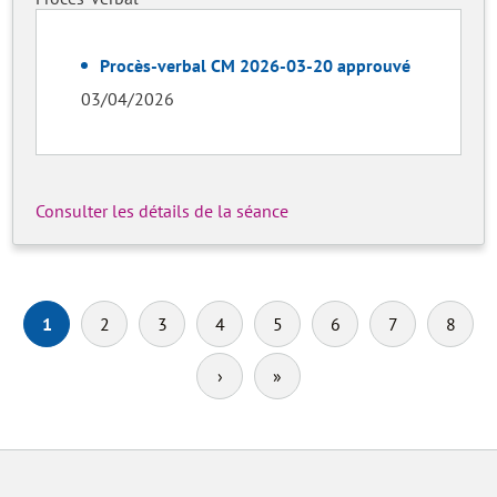
Procès-verbal CM 2026-03-20 approuvé
03/04/2026
Consulter les détails de la séance
Pagination
1
2
3
4
5
6
7
8
›
Page
»
Dernière
suivante
page