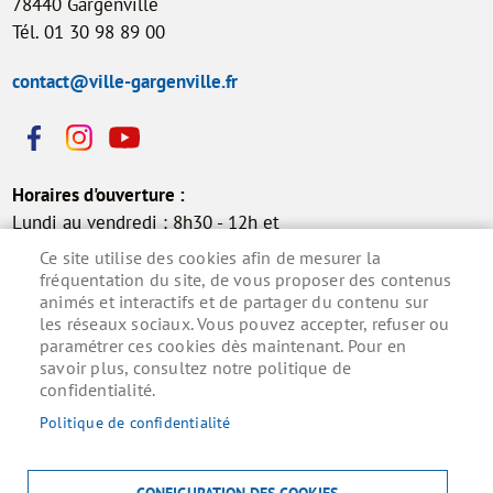
78440 Gargenville
Tél. 01 30 98 89 00
contact@ville-gargenville.fr
Horaires d'ouverture :
Lundi au vendredi : 8h30 - 12h et
13h30 - 17h30
Ce site utilise des cookies afin de mesurer la
Samedi : 9h - 12h (permanence
fréquentation du site, de vous proposer des contenus
animés et interactifs et de partager du contenu sur
état civil)
les réseaux sociaux. Vous pouvez accepter, refuser ou
paramétrer ces cookies dès maintenant. Pour en
savoir plus, consultez notre politique de
confidentialité.
Inscrivez-vous à la lettre d'information municipale
pour ne rien manquer de l'actualité.
Politique de confidentialité
S'ABONNER
CONFIGURATION DES COOKIES