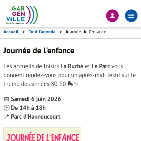
Aller
au
En-
contenu
tête
principal
-
Accueil
Tout l'agenda
Journée de l'enfance
Connexion
Journée de l'enfance
Les accueils de loisirs
La Ruche
et
Le Parc
vous
donnent rendez-vous pour un après-midi festif sur le
thème des années 80-90 🛼✨
📅
Samedi 6 juin 2026
🕑
De 14h à 18h
📍
Parc d’Hanneucourt