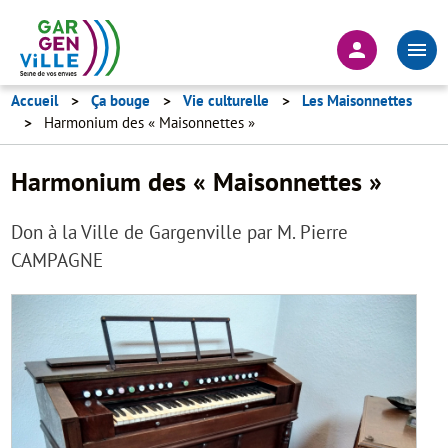
Aller
au
En-
contenu
tête
principal
-
Accueil
Ça bouge
Vie culturelle
Les Maisonnettes
Harmonium des « Maisonnettes »
Connexion
Harmonium des « Maisonnettes »
Don à la Ville de Gargenville par M. Pierre
CAMPAGNE