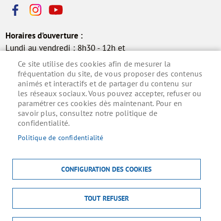
Horaires d'ouverture :
Lundi au vendredi : 8h30 - 12h et
13h30 - 17h30
Ce site utilise des cookies afin de mesurer la
Samedi : 9h - 12h (permanence
fréquentation du site, de vous proposer des contenus
animés et interactifs et de partager du contenu sur
état civil)
les réseaux sociaux. Vous pouvez accepter, refuser ou
paramétrer ces cookies dès maintenant. Pour en
savoir plus, consultez notre politique de
confidentialité.
Inscrivez-vous à la lettre d'information municipale
pour ne rien manquer de l'actualité.
Politique de confidentialité
S'ABONNER
CONFIGURATION DES COOKIES
TOUT REFUSER
MENU
ACCUEIL
MENTIONS LÉGALES
DONNÉES PERSONNELLES
ACCESSIBILITÉ : NON CONFORME
COOKIES
CONTACT