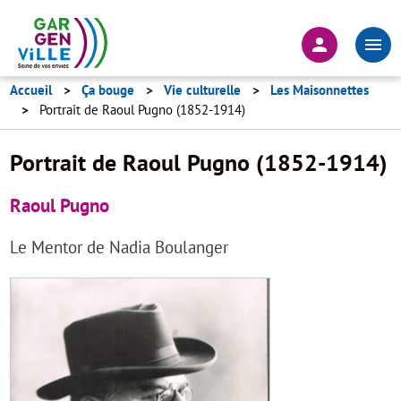
Aller
au
En-
contenu
tête
principal
-
Accueil
Ça bouge
Vie culturelle
Les Maisonnettes
Portrait de Raoul Pugno (1852-1914)
Connexion
Portrait de Raoul Pugno (1852-1914)
Raoul Pugno
Le Mentor de Nadia Boulanger