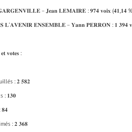
𝐀𝐑𝐆𝐄𝐍𝐕𝐈𝐋𝐋𝐄 – 𝐉𝐞𝐚𝐧 𝐋𝐄𝐌𝐀𝐈𝐑𝐄 : 𝟗𝟕𝟒 𝐯𝐨𝐢𝐱 (𝟒𝟏,𝟏𝟒 
 𝐋’𝐀𝐕𝐄𝐍𝐈𝐑 𝐄𝐍𝐒𝐄𝐌𝐁𝐋𝐄 – 𝐘𝐚𝐧𝐧 𝐏𝐄𝐑𝐑𝐎𝐍 : 𝟏 𝟑𝟗𝟒 𝐯𝐨
𝐞𝐭 𝐯𝐨𝐭𝐞𝐬 :
lés : 𝟐 𝟓𝟖𝟐
: 𝟏𝟑𝟎
𝟖𝟒
és : 𝟐 𝟑𝟔𝟖