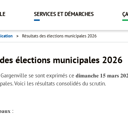
Aller
au
LLE
SERVICES ET DÉMARCHES
Ç
contenu
principal
cation
Résultats des élections municipales 2026
 des élections municipales 2026
rgenville se sont exprimés ce 𝐝𝐢𝐦𝐚𝐧𝐜𝐡𝐞 𝟏𝟓 𝐦𝐚𝐫𝐬 𝟐𝟎
ales. Voici les résultats consolidés du scrutin.
𝐛𝐚𝐮𝐱 :