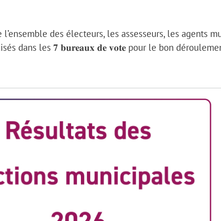
e l’ensemble des électeurs, les assesseurs, les agents m
s dans les 𝟕 𝐛𝐮𝐫𝐞𝐚𝐮𝐱 𝐝𝐞 𝐯𝐨𝐭𝐞 pour le bon déroule