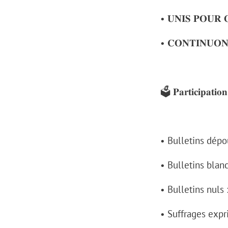
• 𝐔𝐍𝐈𝐒 𝐏𝐎𝐔𝐑 𝐆
• 𝐂𝐎𝐍𝐓𝐈𝐍𝐔𝐎𝐍𝐒
🗳️ 𝐏𝐚𝐫𝐭𝐢𝐜𝐢𝐩𝐚𝐭𝐢𝐨𝐧 
• Bulletins dépouil
• Bulletins blancs 
• Bulletins nuls : 
• Suffrages exprim