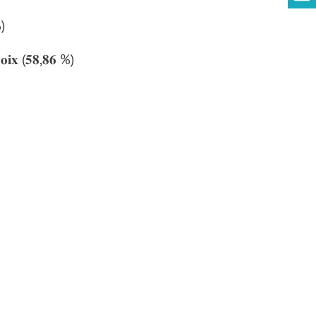
%)
𝐢𝐱 (𝟓𝟖,𝟖𝟔 %)