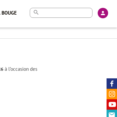
En-
A BOUGE
tête
-
Conne
𝟐𝟔 à l’occasion des
Ré
so