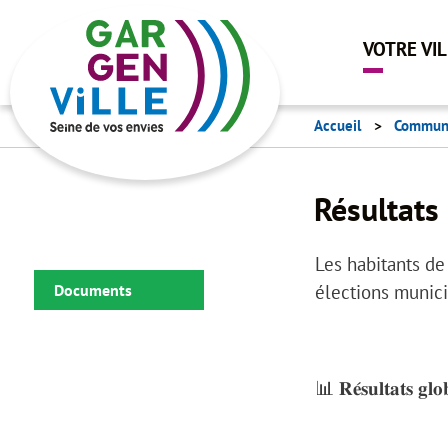
VOTRE VI
Accueil
Communi
Résultats
Les habitants de Ga
élections municip
Documents
📊 𝐑𝐞́𝐬𝐮𝐥𝐭𝐚𝐭𝐬 𝐠𝐥𝐨