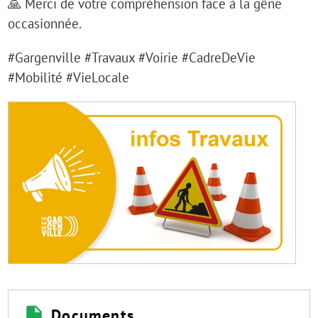
🙏 Merci de votre compréhension face à la gêne
occasionnée.
#Gargenville #Travaux #Voirie #CadreDeVie
#Mobilité #VieLocale
Documents