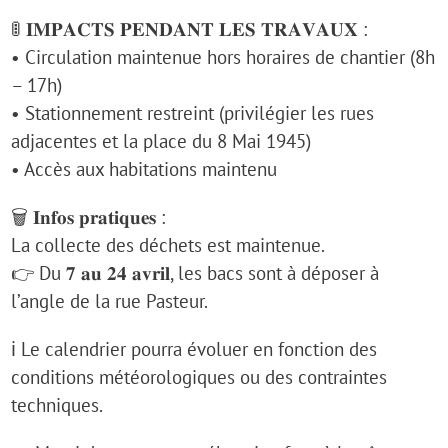
🚦 𝐈𝐌𝐏𝐀𝐂𝐓𝐒 𝐏𝐄𝐍𝐃𝐀𝐍𝐓 𝐋𝐄𝐒 𝐓𝐑𝐀𝐕𝐀𝐔𝐗 :
• Circulation maintenue hors horaires de chantier (8h
– 17h)
• Stationnement restreint (privilégier les rues
adjacentes et la place du 8 Mai 1945)
• Accès aux habitations maintenu
🗑️ 𝐈𝐧𝐟𝐨𝐬 𝐩𝐫𝐚𝐭𝐢𝐪𝐮𝐞𝐬 :
La collecte des déchets est maintenue.
👉 Du 𝟕 𝐚𝐮 𝟐𝟒 𝐚𝐯𝐫𝐢𝐥, les bacs sont à déposer à
l’angle de la rue Pasteur.
ℹ️ Le calendrier pourra évoluer en fonction des
conditions météorologiques ou des contraintes
techniques.