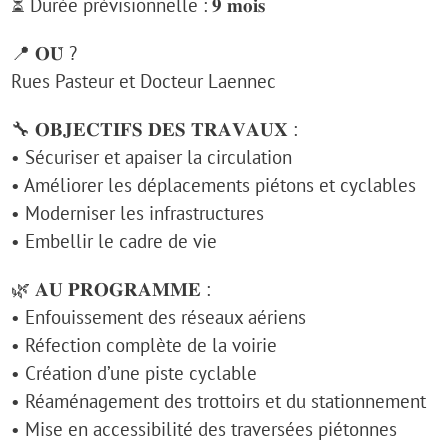
⏳ Durée prévisionnelle : 𝟗 𝐦𝐨𝐢𝐬
📍 𝐎𝐔̀ ?
Rues Pasteur et Docteur Laennec
🔧 𝐎𝐁𝐉𝐄𝐂𝐓𝐈𝐅𝐒 𝐃𝐄𝐒 𝐓𝐑𝐀𝐕𝐀𝐔𝐗 :
• Sécuriser et apaiser la circulation
• Améliorer les déplacements piétons et cyclables
• Moderniser les infrastructures
• Embellir le cadre de vie
🌿 𝐀𝐔 𝐏𝐑𝐎𝐆𝐑𝐀𝐌𝐌𝐄 :
• Enfouissement des réseaux aériens
• Réfection complète de la voirie
• Création d’une piste cyclable
• Réaménagement des trottoirs et du stationnement
• Mise en accessibilité des traversées piétonnes