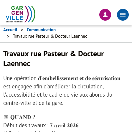
Aller
au
En-
contenu
tête
principal
-
Accueil
Communication
Travaux rue Pasteur & Docteur Laennec
Connexion
Travaux rue Pasteur & Docteur
Laennec
Une opération 𝐝’𝐞𝐦𝐛𝐞𝐥𝐥𝐢𝐬𝐬𝐞𝐦𝐞𝐧𝐭 𝐞𝐭 𝐝𝐞 𝐬𝐞́𝐜𝐮𝐫𝐢𝐬𝐚𝐭𝐢𝐨𝐧
est engagée afin d’améliorer la circulation,
l’accessibilité et le cadre de vie aux abords du
centre-ville et de la gare.
📅 𝐐𝐔𝐀𝐍𝐃 ?
Début des travaux : 𝟕 𝐚𝐯𝐫𝐢𝐥 𝟐𝟎𝟐𝟔