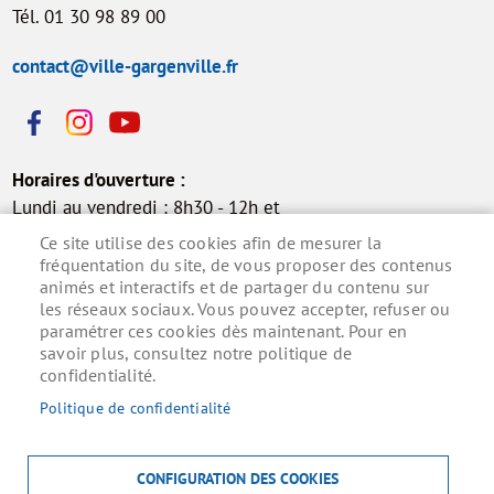
Tél. 01 30 98 89 00
contact@ville-gargenville.fr
Horaires d'ouverture :
Lundi au vendredi : 8h30 - 12h et
13h30 - 17h30
Ce site utilise des cookies afin de mesurer la
Samedi : 9h - 12h (permanence
fréquentation du site, de vous proposer des contenus
animés et interactifs et de partager du contenu sur
état civil)
les réseaux sociaux. Vous pouvez accepter, refuser ou
paramétrer ces cookies dès maintenant. Pour en
savoir plus, consultez notre politique de
confidentialité.
Inscrivez-vous à la lettre d'information municipale
pour ne rien manquer de l'actualité.
Politique de confidentialité
S'ABONNER
CONFIGURATION DES COOKIES