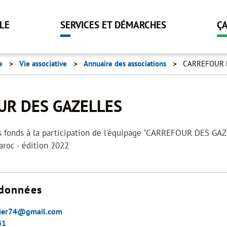
Aller
au
LLE
SERVICES ET DÉMARCHES
Ç
contenu
principal
e
Vie associative
Annuaire des associations
CARREFOUR 
UR DES GAZELLES
des fonds à la participation de l'équipage "CARREFOUR DES GAZ
aroc - édition 2022
données
ier74@gmail.com
41