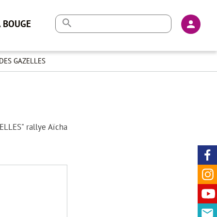
En-
A BOUGE
tête
-
DES GAZELLES
Conne
ELLES" rallye Aïcha
Ré
so