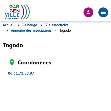
Aller
au
En-
contenu
tête
principal
-
Accueil
Ça bouge
Vie associative
Annuaire des associations
Togodo
Connexion
Togodo
Coordonnées
06.31.71.58.97