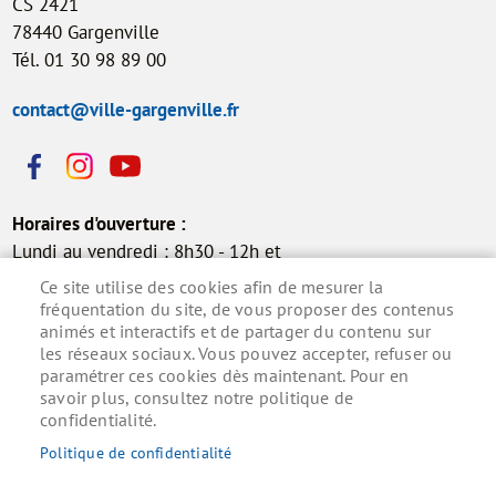
CS 2421
78440 Gargenville
Tél. 01 30 98 89 00
contact@ville-gargenville.fr
Horaires d'ouverture :
Lundi au vendredi : 8h30 - 12h et
13h30 - 17h30
Ce site utilise des cookies afin de mesurer la
Samedi : 9h - 12h (permanence
fréquentation du site, de vous proposer des contenus
animés et interactifs et de partager du contenu sur
état civil)
les réseaux sociaux. Vous pouvez accepter, refuser ou
paramétrer ces cookies dès maintenant. Pour en
savoir plus, consultez notre politique de
confidentialité.
Inscrivez-vous à la lettre d'information municipale
pour ne rien manquer de l'actualité.
Politique de confidentialité
S'ABONNER