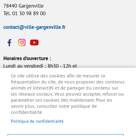
78440 Gargenville
Tél. 01 30 98 89 00
contact@ville-gargenville.fr
Horaires d'ouverture :
Lundi au vendredi : 8h30 - 12h et
13h30 - 17h30
Ce site utilise des cookies afin de mesurer la
Samedi : 9h - 12h (permanence
fréquentation du site, de vous proposer des contenus
animés et interactifs et de partager du contenu sur
état civil)
les réseaux sociaux. Vous pouvez accepter, refuser ou
paramétrer ces cookies dès maintenant. Pour en
savoir plus, consultez notre politique de
confidentialité.
Inscrivez-vous à la lettre d'information municipale
pour ne rien manquer de l'actualité.
Politique de confidentialité
S'ABONNER