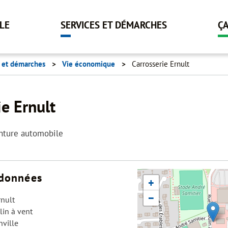
Aller
au
LLE
SERVICES ET DÉMARCHES
Ç
contenu
principal
s et démarches
Vie économique
Carrosserie Ernult
ie Ernult
inture automobile
données
+
−
rnult
in à vent
ville