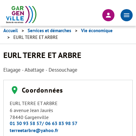
Aller
au
En-
contenu
tête
principal
-
Accueil
Services et démarches
Vie économique
EURL TERRE ET ARBRE
Connexion
EURL TERRE ET ARBRE
Elagage - Abattage - Dessouchage
Coordonnées
EURL TERRE ET ARBRE
6 avenue Jean Jaurès
78440
Gargenville
01 30 93 58 57/ 06 63 83 98 57
terreetarbre@yahoo.fr