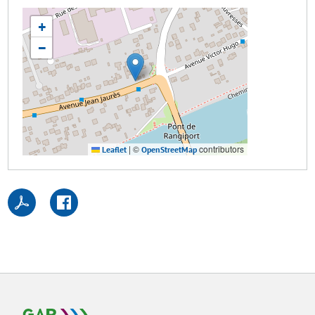
+
−
|
©
contributors
Leaflet
OpenStreetMap