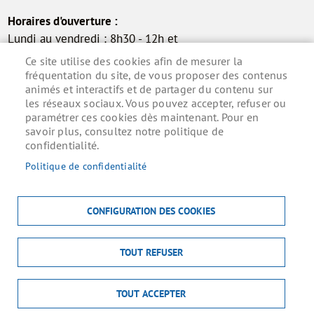
Horaires d'ouverture :
Lundi au vendredi : 8h30 - 12h et
13h30 - 17h30
Ce site utilise des cookies afin de mesurer la
Samedi : 9h - 12h (permanence
fréquentation du site, de vous proposer des contenus
animés et interactifs et de partager du contenu sur
état civil)
les réseaux sociaux. Vous pouvez accepter, refuser ou
paramétrer ces cookies dès maintenant. Pour en
savoir plus, consultez notre politique de
confidentialité.
Inscrivez-vous à la lettre d'information municipale
pour ne rien manquer de l'actualité.
Politique de confidentialité
S'ABONNER
CONFIGURATION DES COOKIES
TOUT REFUSER
MENU
ACCUEIL
MENTIONS LÉGALES
DONNÉES PERSONNELLES
PIED
ACCESSIBILITÉ : NON CONFORME
COOKIES
CONTACT
TOUT ACCEPTER
DE
PLAN DU SITE
S'IDENTIFIER