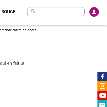
En-
A BOUGE
tête
-
emande d'acte de décès
Conne
ui en fait la
Ré
so