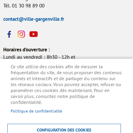
Tél. 01 30 98 89 00
contact@ville-gargenville.fr
Horaires d'ouverture :
Lundi au vendredi : 8h30 - 12h et
13h30 - 17h30
Ce site utilise des cookies afin de mesurer la
Samedi : 9h - 12h (permanence
fréquentation du site, de vous proposer des contenus
animés et interactifs et de partager du contenu sur
état civil)
les réseaux sociaux. Vous pouvez accepter, refuser ou
paramétrer ces cookies dès maintenant. Pour en
savoir plus, consultez notre politique de
confidentialité.
Inscrivez-vous à la lettre d'information municipale
pour ne rien manquer de l'actualité.
Politique de confidentialité
S'ABONNER
CONFIGURATION DES COOKIES