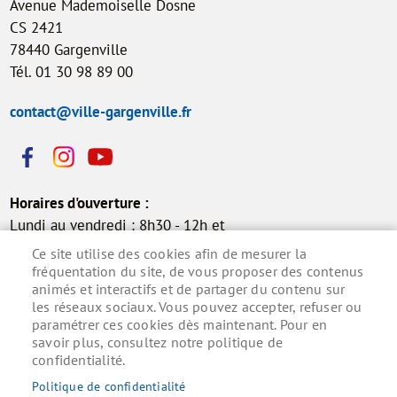
Avenue Mademoiselle Dosne
CS 2421
78440 Gargenville
Tél. 01 30 98 89 00
contact@ville-gargenville.fr
Horaires d'ouverture :
Lundi au vendredi : 8h30 - 12h et
13h30 - 17h30
Ce site utilise des cookies afin de mesurer la
Samedi : 9h - 12h (permanence
fréquentation du site, de vous proposer des contenus
animés et interactifs et de partager du contenu sur
état civil)
les réseaux sociaux. Vous pouvez accepter, refuser ou
paramétrer ces cookies dès maintenant. Pour en
savoir plus, consultez notre politique de
confidentialité.
Inscrivez-vous à la lettre d'information municipale
pour ne rien manquer de l'actualité.
Politique de confidentialité